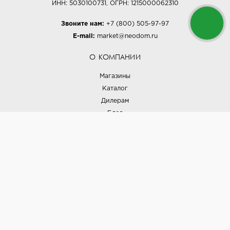
ИНН: 5030100731, ОГРН: 1215000062310
Звоните нам:
+7 (800) 505-97-97
E-mail:
market@neodom.ru
О КОМПАНИИ
Магазины
Каталог
Дилерам
Блог
Наши дизайнеры
Реализованные проекты
Партнёрская программа
Контакты
Подписка на новости
Политика конфиденциальности
Выставки
НАШИ ТОВАРЫ