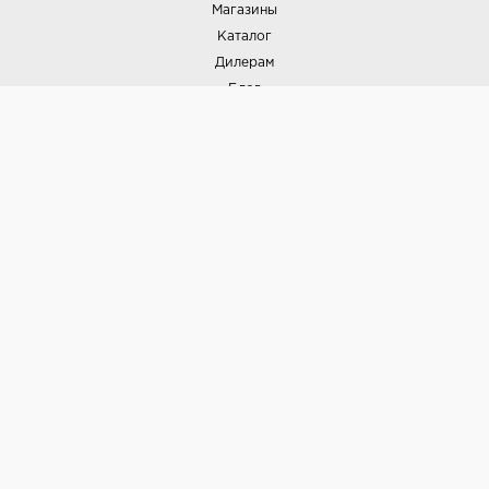
Магазины
Каталог
Дилерам
Блог
Наши дизайнеры
Реализованные проекты
Партнёрская программа
Контакты
Подписка на новости
Политика конфиденциальности
Выставки
НАШИ ТОВАРЫ
Вся плитка
Керамогранит
Керамическая плитка
Доставка и оплата
Гарантия и возврат