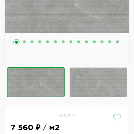
( 0 )
7 560 ₽
/
м2