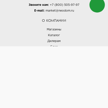
Звоните нам:
+7 (800) 505-97-97
E-mail:
market@neodom.ru
О КОМПАНИИ
Магазины
Каталог
Дилерам
Блог
Наши дизайнеры
Реализованные проекты
Партнёрская программа
Контакты
Подписка на новости
Политика конфиденциальности
Выставки
НАШИ ТОВАРЫ
Вся плитка