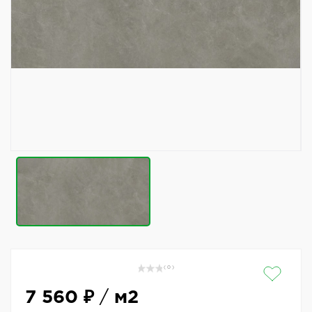
( 0 )
7 560 ₽
/
м2