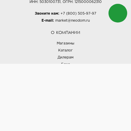
ИНН: 5030100731, ОГРН: 1215000062310
Звоните нам:
+7 (800) 505-97-97
E-mail:
market@neodom.ru
О КОМПАНИИ
Магазины
Каталог
Дилерам
Блог
Наши дизайнеры
Реализованные проекты
Партнёрская программа
Контакты
Подписка на новости
Политика конфиденциальности
Выставки
НАШИ ТОВАРЫ