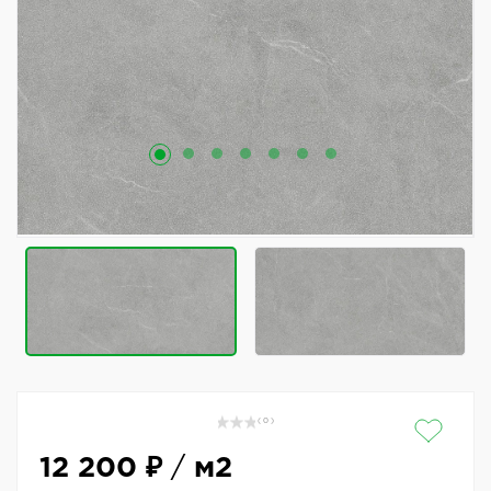
( 0 )
12 200 ₽
/
м2