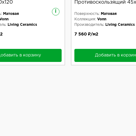
0x120
Противоскользящий 45
i
:
Матовая
Поверхность:
Матовая
Vonn
Коллекция:
Vonn
ль:
Living Ceramics
Производитель:
Living Ceramics
м2
7 560 ₽/м2
обавить в корзину
Добавить в корзи