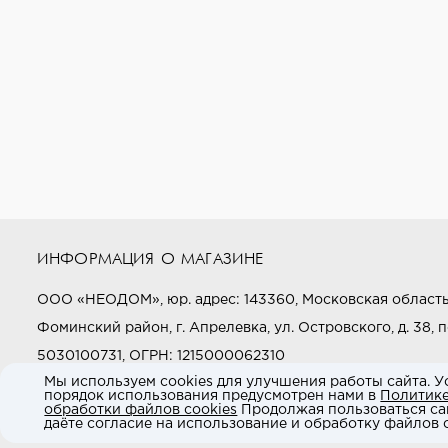
ИНФОРМАЦИЯ О МАГАЗИНЕ
ООО «НЕОДОМ», юр. адрес: 143360, Московская область
Фоминский район, г. Апрелевка, ул. Островского, д. 38, п
5030100731, ОГРН: 1215000062310
Мы используем cookies для улучшения работы сайта. У
порядок использования предусмотрен нами в
Политик
Звоните нам:
+7 (800) 505-97-97
обработки файлов cookies
Продолжая пользоваться са
даёте согласие на использование и обработку файлов c
E-mail:
market@neodom.ru