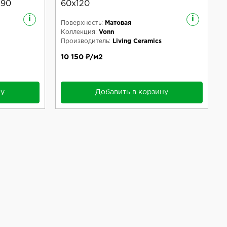
x90
60x120
i
i
Поверхность:
Матовая
Коллекция:
Vonn
Производитель:
Living Ceramics
10 150 ₽/м2
ну
Добавить в корзину