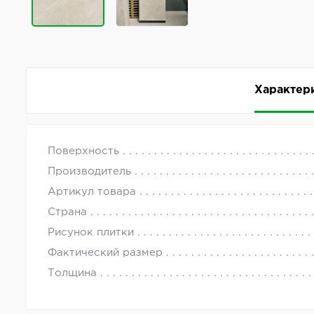
Характер
Керамогранит Living Ceramics Vonn Light Honed 
с 09.00 до
Поверхность
Комментарии
Производитель
Коллекция Vonn от производителя Living Ceramic
Артикул товара
цвета. Артикул товара — LV10984.
Страна
Рисунок плитки
Фактический размер
Толщина