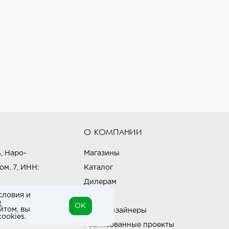
О КОМПАНИИ
, Наро-
Магазины
ом. 7, ИНН:
Каталог
Дилерам
словия и
Блог
е
OK
йтом, вы
Наши дизайнеры
ookies.
Реализованные проекты