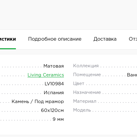
истики
Подробное описание
Доставка
От
60x120
 18.00.
Коллекция
Матовая
Помещение
Living Ceramics
Ван
s — это керамогранит из Испании. Плитка имеет размер
Цвет
LV10984
Добавить комментарий
Назначение
Испания
Материал
Камень / Под мрамор
Модель
60x120см
9 мм