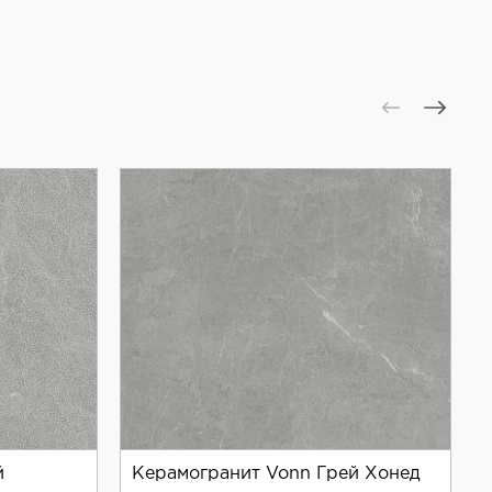
й
Керамогранит Vonn Грей Хонед