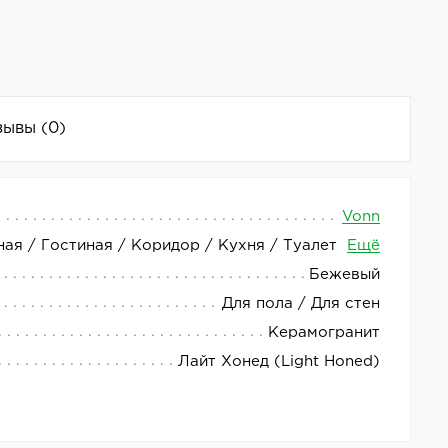
зывы
(0)
Vonn
ная / Гостиная / Коридор / Кухня / Туалет
Ещё
ы 60x120 см и матовую поверхность бежевого
Бежевый
Для пола / Для стен
Керамогранит
Лайт Хонед (Light Honed)