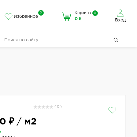
0
Корзина
0
Избранное
0 ₽
Вход
( 0 )
0 ₽
/
м2
е