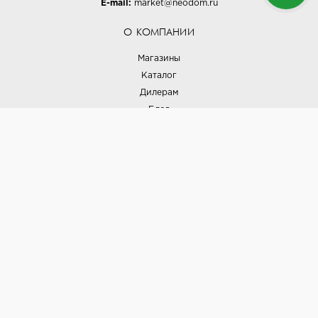
E-mail:
market@neodom.ru
О КОМПАНИИ
Магазины
Каталог
Дилерам
Блог
Наши дизайнеры
Реализованные проекты
Партнёрская программа
Контакты
Подписка на новости
Политика конфиденциальности
Выставки
НАШИ ТОВАРЫ
Вся плитка
Керамогранит