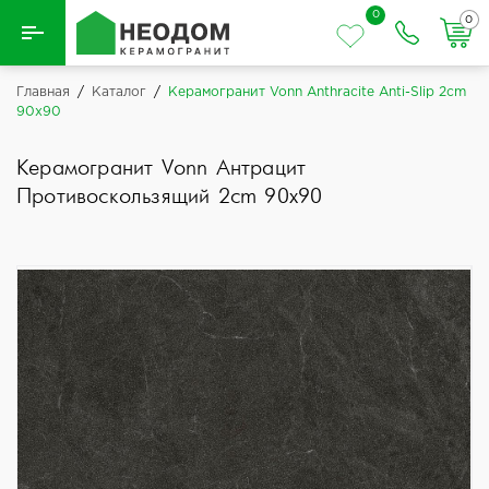
0
0
Назад
Главная
/
Каталог
/
Керамогранит Vonn Anthracite Anti-Slip 2cm
90x90
Вся плитка
Керамогранит Vonn Антрацит
Керамическая плитка
Противоскользящий 2cm 90x90
Керамогранит