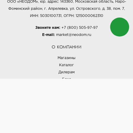
ООО «НЕОДОМ», юр. адрес: 143360, Московская область, Наро-
Фоминский район, г. Апрелевка, ул. Островского, д. 38, пом. 7,
ИНН: 5030100731, ОГРН: 1215000062310
Звоните нам:
+7 (800) 505-97-97
E-mail:
market@neodom.ru
О КОМПАНИИ
Магазины
Каталог
Дилерам
Блог
Наши дизайнеры
Реализованные проекты
Партнёрская программа
Контакты
Подписка на новости
Политика конфиденциальности
Выставки