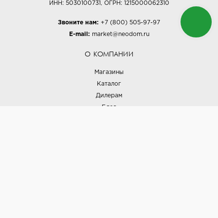
ИНН: 5030100731, ОГРН: 1215000062310
Звоните нам:
+7 (800) 505-97-97
E-mail:
market@neodom.ru
О КОМПАНИИ
Магазины
Каталог
Дилерам
Блог
Наши дизайнеры
Реализованные проекты
Партнёрская программа
Контакты
Подписка на новости
Политика конфиденциальности
Выставки
НАШИ ТОВАРЫ