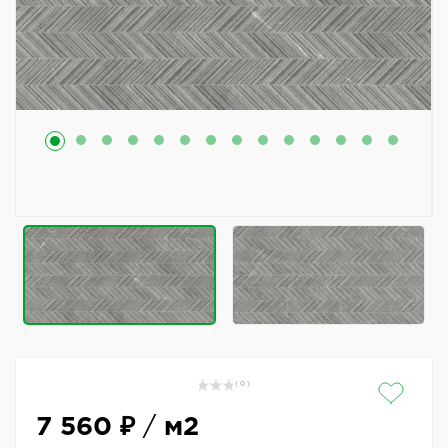
( 0 )
7 560 ₽
/
м2