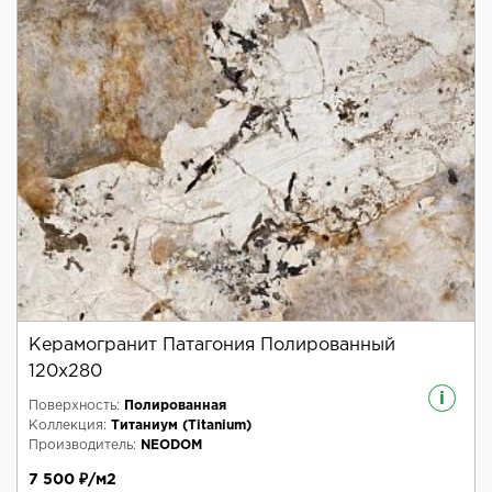
Керамогранит Патагония Полированный
120x280
i
Поверхность:
Полированная
Коллекция:
Титаниум (Titanium)
Производитель:
NEODOM
7 500 ₽/м2