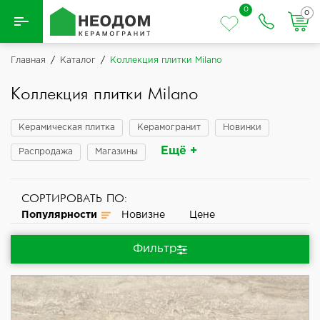
0
0
Назад
Главная
/
Каталог
/
Коллекция плитки Milano
Вся плитка
Коллекция плитки Milano
Керамическая плитка
Керамическая плитка
Керамогранит
Новинки
Ещё +
Распродажа
Магазины
Керамогранит
СОРТИРОВАТЬ ПО:
Популярности
Новизне
Цене
Фильтр