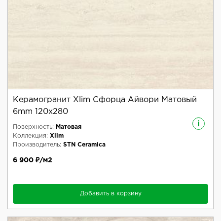
Керамогранит Xlim Сфорца Айвори Матовый
6mm 120x280
i
Поверхность:
Матовая
Коллекция:
Xlim
Производитель:
STN Ceramica
6 900 ₽/м2
Добавить в корзину