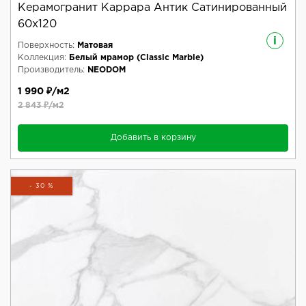
Керамогранит Каррара Антик Сатинированный
60x120
i
Поверхность:
Матовая
Коллекция:
Белый мрамор (Classic Marble)
Производитель:
NEODOM
1 990 ₽/м2
2 843 ₽/м2
Добавить в корзину
- 30 %