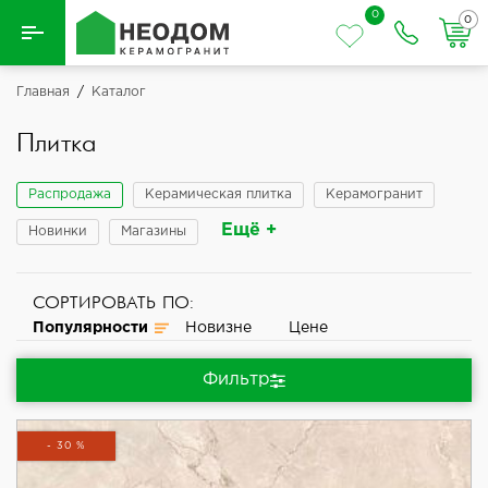
0
0
Назад
Главная
/
Каталог
Вся плитка
Плитка
Керамическая плитка
Распродажа
Керамическая плитка
Керамогранит
Ещё +
Новинки
Магазины
Керамогранит
СОРТИРОВАТЬ ПО:
Популярности
Новизне
Цене
Фильтр
- 30 %