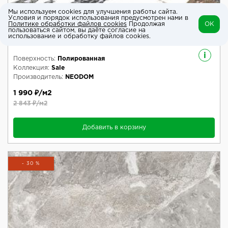
Мы используем cookies для улучшения работы сайта.
Условия и порядок использования предусмотрен нами в
Политике обработки файлов cookies
Продолжая
OK
Керамогранит Марвел Грей Полированный
пользоваться сайтом, вы даёте согласие на
использование и обработку файлов cookies.
60x120
i
Поверхность:
Полированная
Коллекция:
Sale
Производитель:
NEODOM
1 990 ₽/м2
2 843 ₽/м2
Добавить в корзину
- 30 %