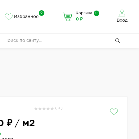
0
Корзина
0
Избранное
0 ₽
Вход
( 0 )
0 ₽
/
м2
е