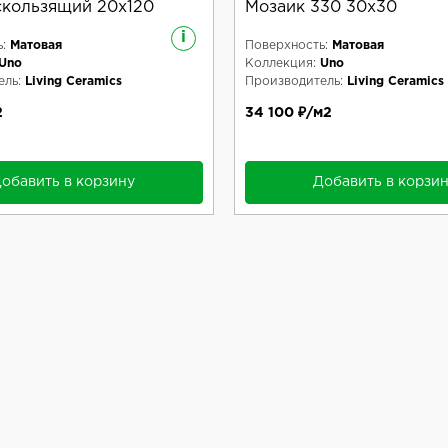
кользящий 20x120
Мозаик 330 30x30
i
:
Матовая
Поверхность:
Матовая
Uno
Коллекция:
Uno
ль:
Living Ceramics
Производитель:
Living Ceramics
2
34 100 ₽/м2
обавить в корзину
Добавить в корзи