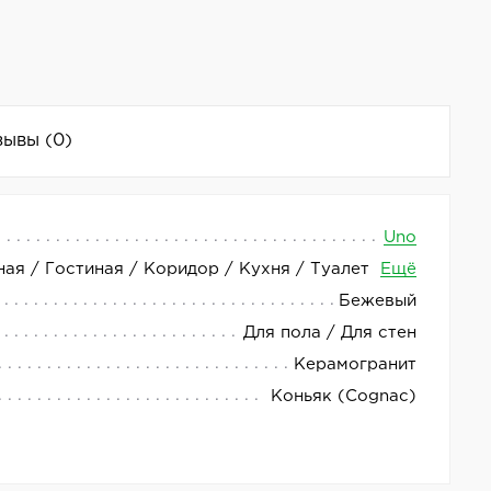
зывы
(0)
Uno
ная / Гостиная / Коридор / Кухня / Туалет
Ещё
терьера. Матовая поверхность керамогранита
Бежевый
ями оформления.
Для пола / Для стен
рамогранит Uno Cognac производится в Испании и
Керамогранит
Коньяк (Cognac)
выбором для тех, кто ценит качество, стиль и