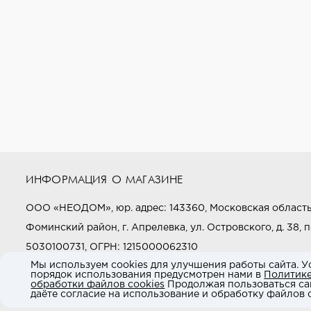
ИНФОРМАЦИЯ О МАГАЗИНЕ
ООО «НЕОДОМ», юр. адрес: 143360, Московская область
Фоминский район, г. Апрелевка, ул. Островского, д. 38, п
5030100731, ОГРН: 1215000062310
Мы используем cookies для улучшения работы сайта. У
порядок использования предусмотрен нами в
Политик
Звоните нам:
+7 (800) 505-97-97
обработки файлов cookies
Продолжая пользоваться са
даёте согласие на использование и обработку файлов c
E-mail:
market@neodom.ru