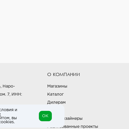
О КОМПАНИИ
, Наро-
Магазины
ом. 7, ИНН:
Каталог
Дилерам
словия и
Блог
е
OK
йтом, вы
Наши дизайнеры
ookies.
Реализованные проекты