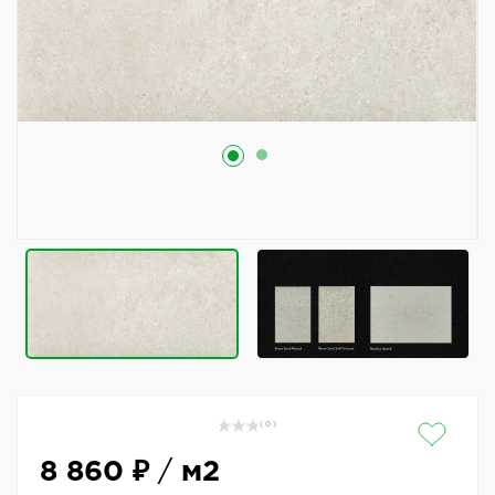
( 0 )
8 860 ₽
/
м2