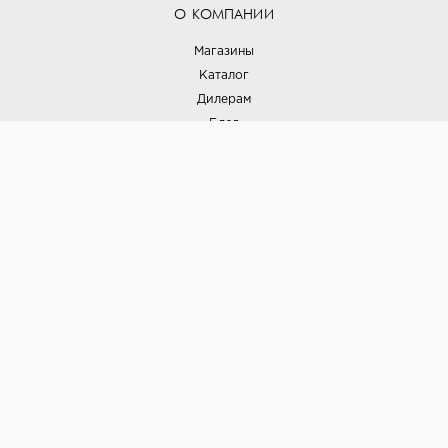
О КОМПАНИИ
Магазины
Каталог
Дилерам
Блог
Наши дизайнеры
Реализованные проекты
Партнёрская программа
Контакты
Подписка на новости
Политика конфиденциальности
Выставки
НАШИ ТОВАРЫ
Вся плитка
Керамогранит
Керамическая плитка
Доставка и оплата