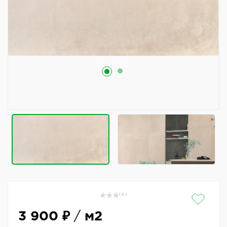
( 0 )
3 900 ₽
/
м2