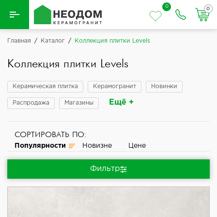
0
0
Назад
Главная
/
Каталог
/
Коллекция плитки Levels
Вся плитка
Коллекция плитки Levels
Керамическая плитка
Керамическая плитка
Керамогранит
Новинки
Ещё +
Распродажа
Магазины
Керамогранит
СОРТИРОВАТЬ ПО:
Популярности
Новизне
Цене
Фильтр