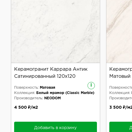
Керамогранит Каррара Антик
Керамог
Сатинированный 120x120
Матовый 
i
Поверхность:
Матовая
Поверхность
Коллекция:
Белый мрамор (Classic Marble)
Коллекция:
Производитель:
NEODOM
Производите
4 500 ₽/м2
3 500 ₽/м
Добавить в корзину
Д