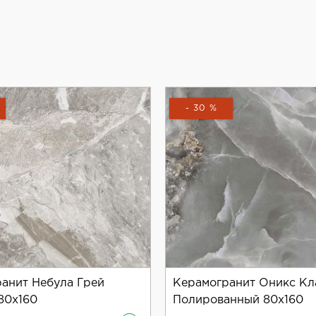
inley Satin, вы получаете качественный и надёжный мат
- 30 %
анит Небула Грей
Керамогранит Оникс Кл
80x160
Полированный 80x160