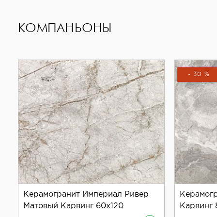
Выбирая керамогранит Neodom Classic Marble Mck
КОМПАНЬОНЫ
видом и служить долгие годы.
- 30 %
Керамогранит Империал Ривер
Керамогр
Матовый Карвинг 60x120
Карвинг 