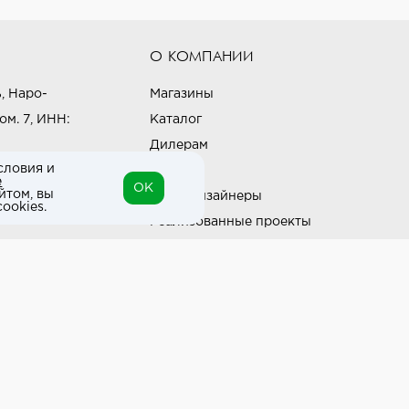
О КОМПАНИИ
, Наро-
Магазины
ом. 7, ИНН:
Каталог
Дилерам
словия и
Блог
е
OK
йтом, вы
Наши дизайнеры
ookies.
Реализованные проекты
Партнёрская программа
Контакты
Подписка на новости
Политика конфиденциальности
Выставки