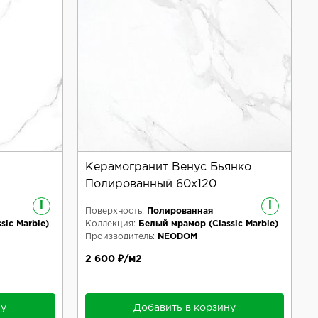
Керамогранит Венус Бьянко
Полированный 60x120
i
i
Поверхность:
Полированная
sic Marble)
Коллекция:
Белый мрамор (Classic Marble)
Производитель:
NEODOM
2 600 ₽/м2
ну
Добавить в корзину