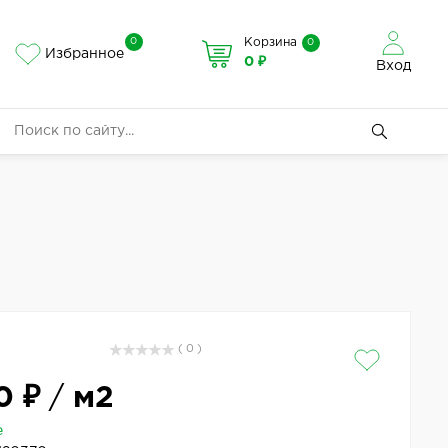
0
Корзина
0
Избранное
0 ₽
Вход
( 0 )
0 ₽
/
м2
е