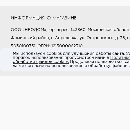
ИНФОРМАЦИЯ О МАГАЗИНЕ
ООО «НЕОДОМ», юр. адрес: 143360, Московская область
Фоминский район, г. Апрелевка, ул. Островского, д. 38, п
5030100731, ОГРН: 1215000062310
Мы используем cookies для улучшения работы сайта. У
порядок использования предусмотрен нами в
Политик
Звоните нам:
+7 (800) 505-97-97
обработки файлов cookies
Продолжая пользоваться са
даёте согласие на использование и обработку файлов c
E-mail:
market@neodom.ru