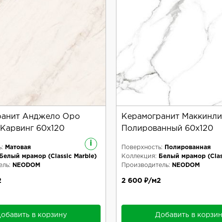
ранит Анджело Оро
Керамогранит Маккинли
Карвинг 60x120
Полированный 60x120
i
:
Матовая
Поверхность:
Полированная
Белый мрамор (Classic Marble)
Коллекция:
Белый мрамор (Clas
ль:
NEODOM
Производитель:
NEODOM
2
2 600 ₽/м2
обавить в корзину
Добавить в корзи