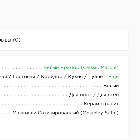
зывы
(0)
Белый мрамор (Classic Marble)
ная / Гостиная / Коридор / Кухня / Туалет
Ещё
т отличным выбором для отделки помещений. Он
Белый
Для пола / Для стен
стью и долговечностью, устойчив к износу и не
Керамогранит
Маккинли Сатинированный (Mckinley Satin)
аться для отделки различных помещений, включая