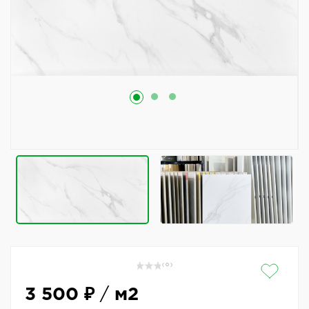
( 0 )
3 500 ₽
/
м2