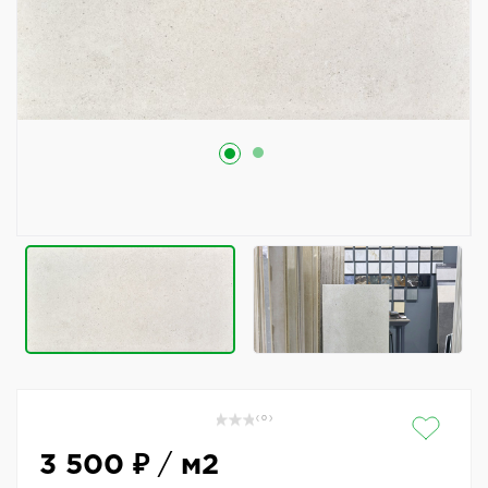
( 0 )
3 500 ₽
/
м2