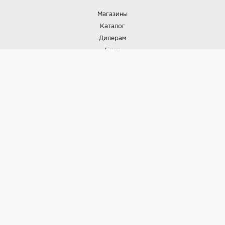
Магазины
Каталог
Дилерам
Блог
Наши дизайнеры
Реализованные проекты
Партнёрская программа
Контакты
Подписка на новости
Политика конфиденциальности
Выставки
НАШИ ТОВАРЫ
Вся плитка
Керамогранит
Керамическая плитка
Доставка и оплата
Гарантия и возврат