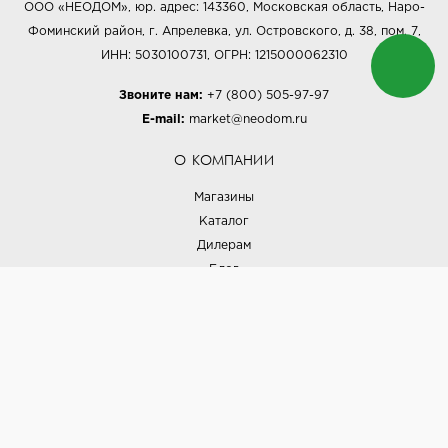
ООО «НЕОДОМ», юр. адрес: 143360, Московская область, Наро-
Фоминский район, г. Апрелевка, ул. Островского, д. 38, пом. 7,
ИНН: 5030100731, ОГРН: 1215000062310
Звоните нам:
+7 (800) 505-97-97
E-mail:
market@neodom.ru
О КОМПАНИИ
Магазины
Каталог
Дилерам
Блог
Наши дизайнеры
Реализованные проекты
Партнёрская программа
Контакты
Подписка на новости
Политика конфиденциальности
Выставки