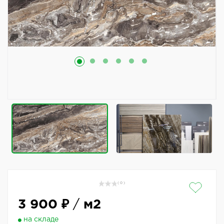
( 0 )
3 900 ₽
/
м2
на складе