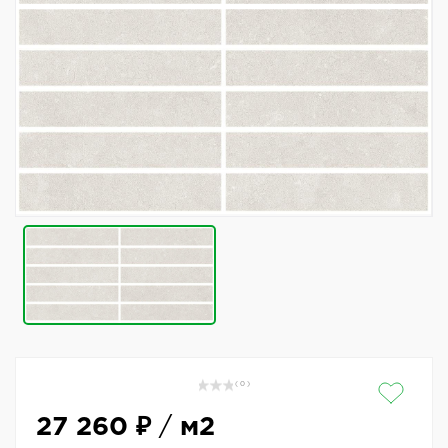
( 0 )
27 260 ₽
/
м2