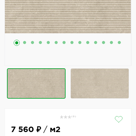
( 0 )
7 560 ₽
/
м2