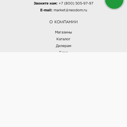
Звоните нам:
+7 (800) 505-97-97
E-mail:
market@neodom.ru
О КОМПАНИИ
Магазины
Каталог
Дилерам
Блог
Наши дизайнеры
Реализованные проекты
Партнёрская программа
Контакты
Подписка на новости
Политика конфиденциальности
Выставки
НАШИ ТОВАРЫ
Вся плитка