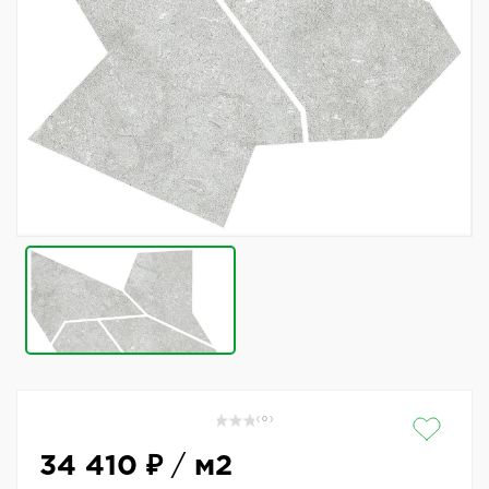
( 0 )
34 410 ₽
/
м2