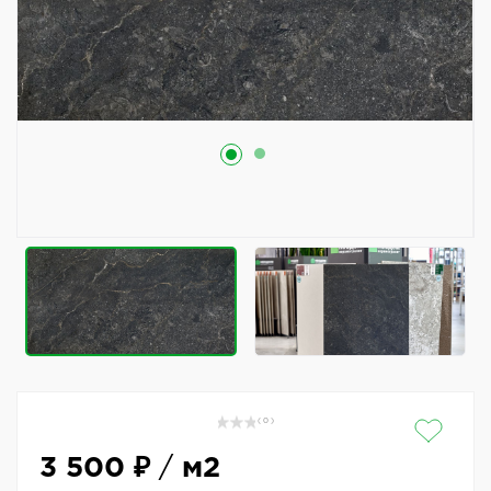
( 0 )
3 500 ₽
/
м2