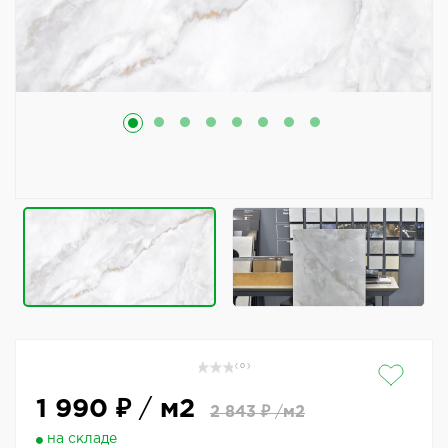
( 0 )
1 990 ₽
/
м2
2 843 ₽
/
м2
на складе