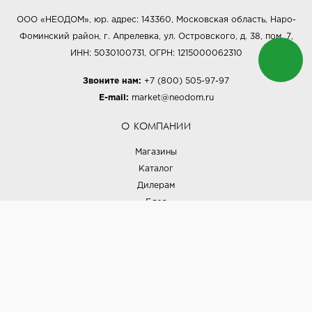
ООО «НЕОДОМ», юр. адрес: 143360, Московская область, Наро-
Фоминский район, г. Апрелевка, ул. Островского, д. 38, пом. 7,
ИНН: 5030100731, ОГРН: 1215000062310
Звоните нам:
+7 (800) 505-97-97
E-mail:
market@neodom.ru
О КОМПАНИИ
Магазины
Каталог
Дилерам
Блог
Наши дизайнеры
Реализованные проекты
Партнёрская программа
Контакты
Подписка на новости
Политика конфиденциальности