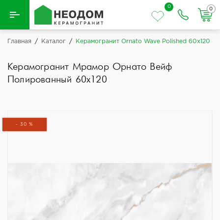
0
0
Назад
Главная
/
Каталог
/
Керамогранит Ornato Wave Polished 60x120
Вся плитка
Керамогранит Мрамор Орнато Вейф
Полированный 60x120
Керамическая плитка
Керамогранит
- 30 %