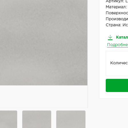
Артикул:
L
Материал
Поверхнос
Производи
Страна:
Ис
Катал
Подробне
Количес