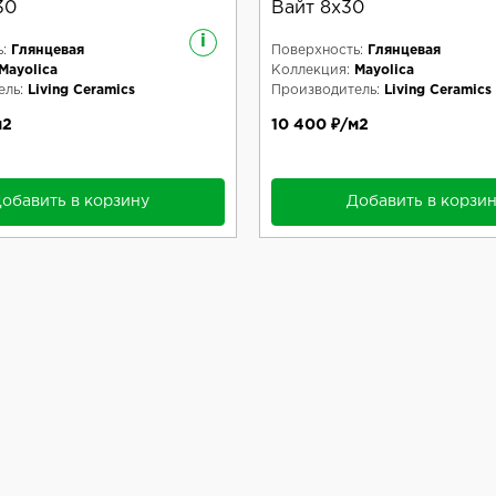
30
Вайт 8x30
i
:
Глянцевая
Поверхность:
Глянцевая
Mayolica
Коллекция:
Mayolica
ль:
Living Ceramics
Производитель:
Living Ceramics
м2
10 400 ₽/м2
обавить в корзину
Добавить в корзи