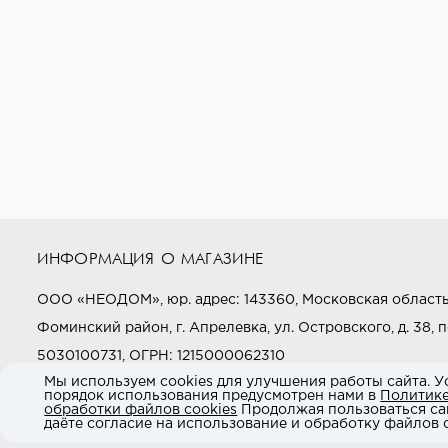
ИНФОРМАЦИЯ О МАГАЗИНЕ
ООО «НЕОДОМ», юр. адрес: 143360, Московская область
Фоминский район, г. Апрелевка, ул. Островского, д. 38, п
5030100731, ОГРН: 1215000062310
Мы используем cookies для улучшения работы сайта. У
порядок использования предусмотрен нами в
Политик
Звоните нам:
+7 (800) 505-97-97
обработки файлов cookies
Продолжая пользоваться са
даёте согласие на использование и обработку файлов c
E-mail:
market@neodom.ru