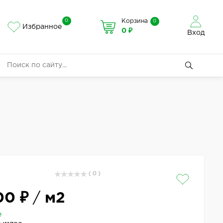
0
Корзина
0
Избранное
0 ₽
Вход
( 0 )
00 ₽
/
м2
е