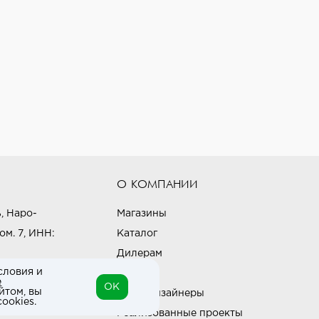
О КОМПАНИИ
, Наро-
Магазины
ом. 7, ИНН:
Каталог
Дилерам
словия и
Блог
е
OK
йтом, вы
Наши дизайнеры
ookies.
Реализованные проекты