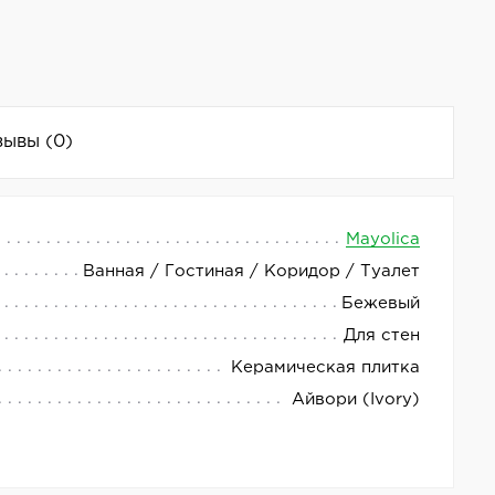
зывы
(0)
Mayolica
Ванная / Гостиная / Коридор / Туалет
м. Плитка имеет глянцевый блеск и бежевый цвет,
Бежевый
Для стен
Керамическая плитка
Айвори (Ivory)