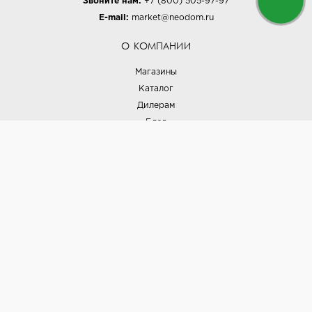
Звоните нам:
+7 (800) 505-97-97
E-mail:
market@neodom.ru
О КОМПАНИИ
Магазины
Каталог
Дилерам
Блог
Наши дизайнеры
Реализованные проекты
Партнёрская программа
Контакты
Подписка на новости
Политика конфиденциальности
Выставки
НАШИ ТОВАРЫ
Вся плитка
Керамогранит