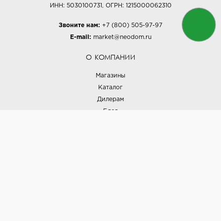
ИНН: 5030100731, ОГРН: 1215000062310
Звоните нам:
+7 (800) 505-97-97
E-mail:
market@neodom.ru
О КОМПАНИИ
Магазины
Каталог
Дилерам
Блог
Наши дизайнеры
Реализованные проекты
Партнёрская программа
Контакты
Подписка на новости
Политика конфиденциальности
Выставки
НАШИ ТОВАРЫ