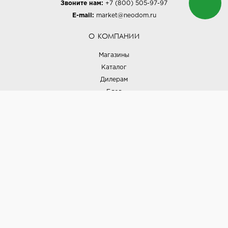
Звоните нам:
+7 (800) 505-97-97
E-mail:
market@neodom.ru
О КОМПАНИИ
Магазины
Каталог
Дилерам
Блог
Наши дизайнеры
Реализованные проекты
Партнёрская программа
Контакты
Подписка на новости
Политика конфиденциальности
Выставки
НАШИ ТОВАРЫ
Вся плитка