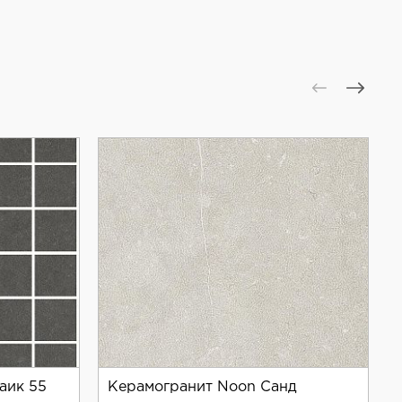
аик 55
Керамогранит Noon Санд