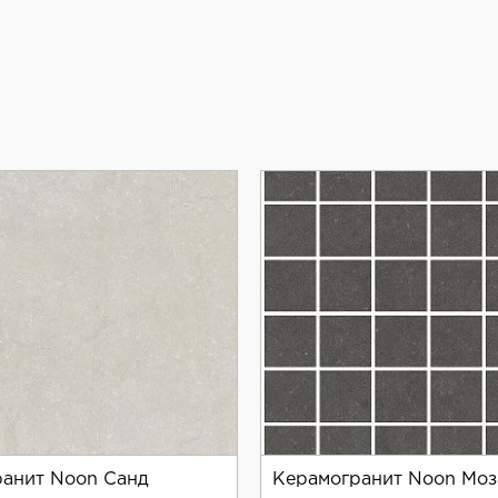
ь продукта.
ля создания стильного и безопасного интерьера.
анит Noon Санд
Керамогранит Noon Моз