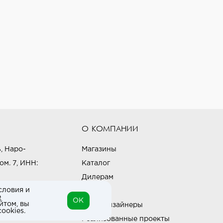
О КОМПАНИИ
, Наро-
Магазины
ом. 7, ИНН:
Каталог
Дилерам
словия и
Блог
е
OK
йтом, вы
Наши дизайнеры
ookies.
Реализованные проекты