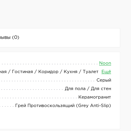
зывы
(0)
Noon
ная / Гостиная / Коридор / Кухня / Туалет
Ещё
териал, который станет отличным выбором для
Серый
Для пола / Для стен
 легко комбинировать её с другими элементами
Керамогранит
ьзования в местах с повышенной влажностью или
Грей Противоскользящий (Grey Anti-Slip)
ким стандартам качества и надёжности. Артикул