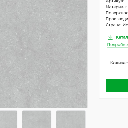
Артикул:
L
Материал
Поверхнос
Производи
Страна:
Ис
Катал
Подробне
Количес