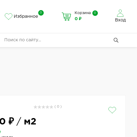
0
Корзина
0
Избранное
0 ₽
Вход
( 0 )
0 ₽
/
м2
е