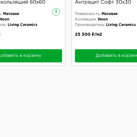
скользящий 60x60
Антрацит Софт 30x30
i
:
Матовая
Поверхность:
Матовая
Noon
Коллекция:
Noon
ль:
Living Ceramics
Производитель:
Living Ceramics
2
25 300 ₽/м2
обавить в корзину
Добавить в корзи