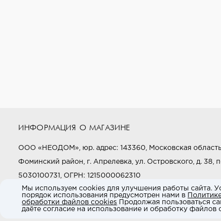
ИНФОРМАЦИЯ О МАГАЗИНЕ
ООО «НЕОДОМ», юр. адрес: 143360, Московская область
Фоминский район, г. Апрелевка, ул. Островского, д. 38, п
5030100731, ОГРН: 1215000062310
Мы используем cookies для улучшения работы сайта. У
порядок использования предусмотрен нами в
Политик
Звоните нам:
+7 (800) 505-97-97
обработки файлов cookies
Продолжая пользоваться са
даёте согласие на использование и обработку файлов c
E-mail:
market@neodom.ru