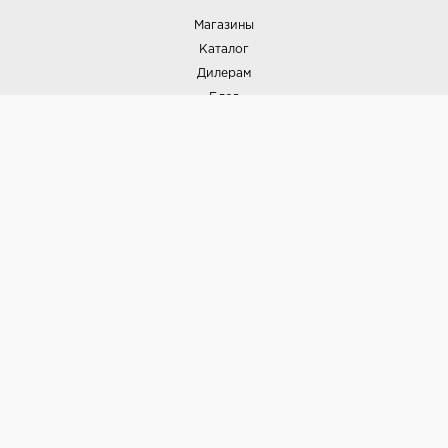
Магазины
Каталог
Дилерам
Блог
Наши дизайнеры
Реализованные проекты
Партнёрская программа
Контакты
Подписка на новости
Политика конфиденциальности
Выставки
НАШИ ТОВАРЫ
Вся плитка
Керамогранит
Керамическая плитка
Доставка и оплата
Гарантия и возврат