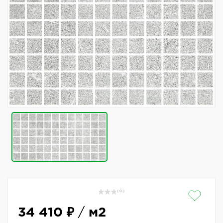
( 0 )
34 410 ₽
/
м2