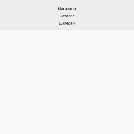
Магазины
Каталог
Дилерам
Блог
Наши дизайнеры
Реализованные проекты
Партнёрская программа
Контакты
Подписка на новости
Политика конфиденциальности
Выставки
НАШИ ТОВАРЫ
Вся плитка
Керамогранит
Керамическая плитка
Доставка и оплата
Гарантия и возврат