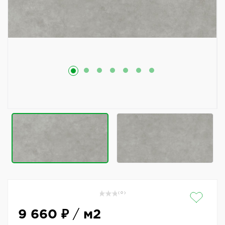
( 0 )
9 660 ₽
/
м2