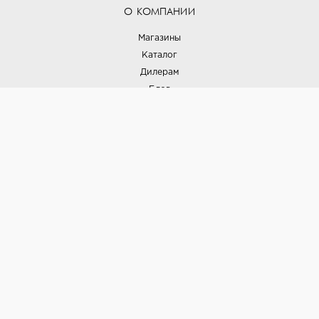
О КОМПАНИИ
Магазины
Каталог
Дилерам
Блог
Наши дизайнеры
Реализованные проекты
Партнёрская программа
Контакты
Подписка на новости
Политика конфиденциальности
Выставки
НАШИ ТОВАРЫ
Вся плитка
Керамогранит
Керамическая плитка
Доставка и оплата