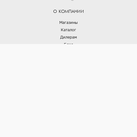
О КОМПАНИИ
Магазины
Каталог
Дилерам
Блог
Наши дизайнеры
Реализованные проекты
Партнёрская программа
Контакты
Подписка на новости
Политика конфиденциальности
Выставки
НАШИ ТОВАРЫ
Вся плитка
Керамогранит
Керамическая плитка