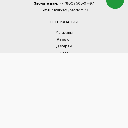
Звоните нам:
+7 (800) 505-97-97
E-mail:
market@neodom.ru
О КОМПАНИИ
Магазины
Каталог
Дилерам
Блог
Наши дизайнеры
Реализованные проекты
Партнёрская программа
Контакты
Подписка на новости
Политика конфиденциальности
Выставки
НАШИ ТОВАРЫ
Вся плитка