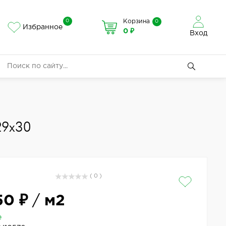
0
Корзина
0
Избранное
0 ₽
Вход
29x30
( 0 )
50 ₽
/
м2
е