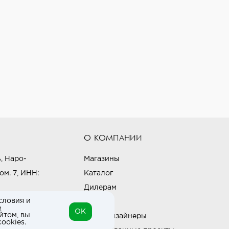
О КОМПАНИИ
, Наро-
Магазины
ом. 7, ИНН:
Каталог
Дилерам
словия и
Блог
е
OK
йтом, вы
Наши дизайнеры
ookies.