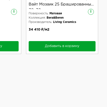
Вайт Мозаик 25 Брашированный
30x30
i
i
Поверхность:
Матовая
Коллекция:
Bera&Beren
Производитель:
Living Ceramics
34 410 ₽/м2
ну
Добавить в корзину