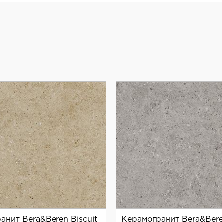
зайном и широким выбором форматов и цветов, что поз
анит Bera&Beren Biscuit
Керамогранит Bera&Ber