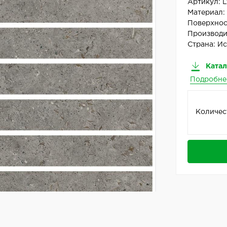
Артикул:
L
Материал
Поверхнос
Производи
Страна:
Ис
Катал
Подробне
Количес