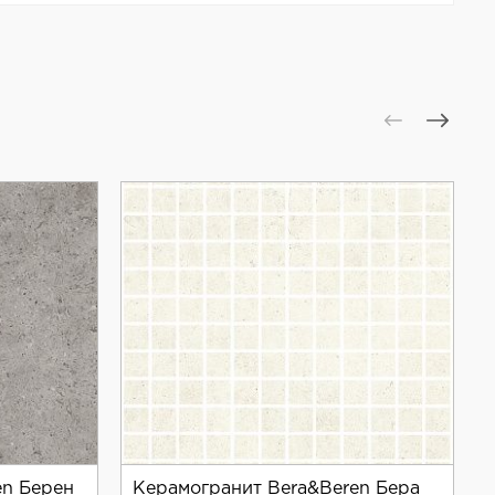
воляет воплотить в жизнь самые смелые
en Берен
Керамогранит Bera&Beren Бера