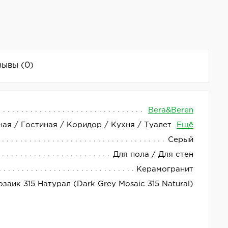
зывы
(0)
Bera&Beren
ная / Гостиная / Коридор / Кухня / Туалет
Ещё
 практичное решение для отделки интерьера и
Серый
 гармонично сочетается с различными стилями
Для пола / Для стен
Керамогранит
характеристикам, он прекрасно подходит для
заик 315 Натурал (Dark Grey Mosaic 315 Natural)
твом продукции и вниманием к деталям.