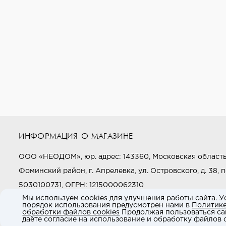
ИНФОРМАЦИЯ О МАГАЗИНЕ
ООО «НЕОДОМ», юр. адрес: 143360, Московская область
Фоминский район, г. Апрелевка, ул. Островского, д. 38, п
5030100731, ОГРН: 1215000062310
Мы используем cookies для улучшения работы сайта. У
порядок использования предусмотрен нами в
Политик
Звоните нам:
+7 (800) 505-97-97
обработки файлов cookies
Продолжая пользоваться са
даёте согласие на использование и обработку файлов c
E-mail:
market@neodom.ru