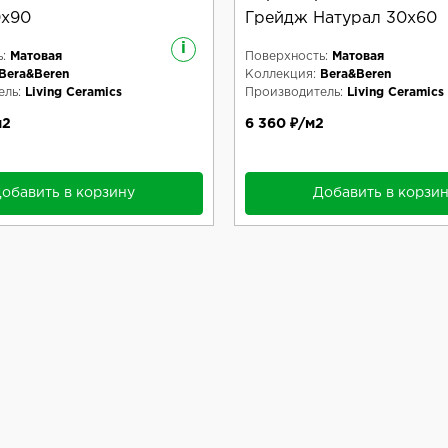
0x90
Грейдж Натурал 30x60
i
:
Матовая
Поверхность:
Матовая
Bera&Beren
Коллекция:
Bera&Beren
ль:
Living Ceramics
Производитель:
Living Ceramics
м2
6 360 ₽/м2
обавить в корзину
Добавить в корзи