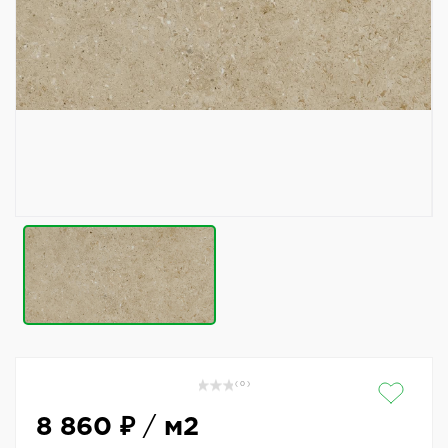
( 0 )
8 860 ₽
/
м2