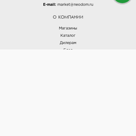
E-mail:
market@neodom.ru
О КОМПАНИИ
Магазины
Каталог
Дилерам
Блог
Наши дизайнеры
Реализованные проекты
Партнёрская программа
Контакты
Подписка на новости
Политика конфиденциальности
Выставки
НАШИ ТОВАРЫ
Вся плитка
Керамогранит