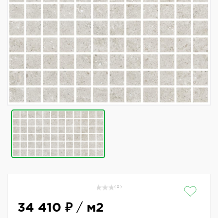
( 0 )
34 410 ₽
/
м2