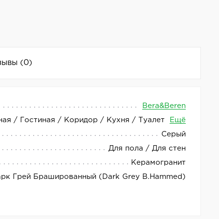
зывы
(0)
Bera&Beren
ная / Гостиная / Коридор / Кухня / Туалет
Ещё
рактичное решение для отделки интерьера и
Серый
 гармонично сочетается с различными
Для пола / Для стен
Керамогранит
ся высоким качеством и долговечностью, что
арк Грей Брашированный (Dark Grey B.Hammed)
станет отличным выбором для создания стильного