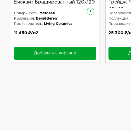
Бисквит Брашированный 120x120
Грейдж М
30x30
i
Поверхность:
Матовая
Поверхность
Коллекция:
Bera&Beren
Коллекция:
Производитель:
Living Ceramics
Производите
11 450 ₽/м2
25 300 ₽/
Добавить в корзину
Д