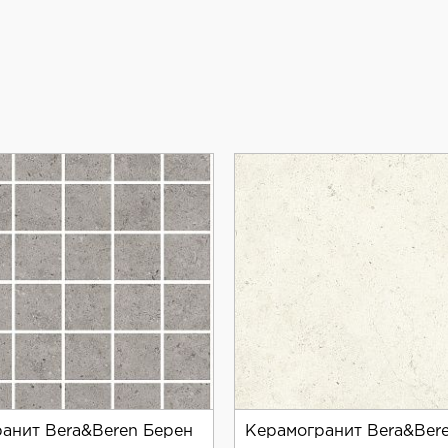
анит Bera&Beren Берен
Керамогранит Bera&Ber