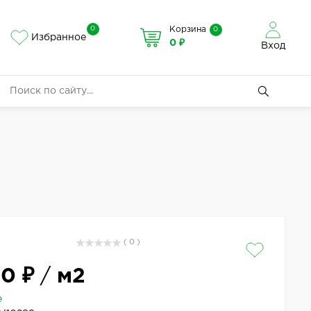
0
Корзина
0
Избранное
0 ₽
Вход
( 0 )
50 ₽
/
м2
е