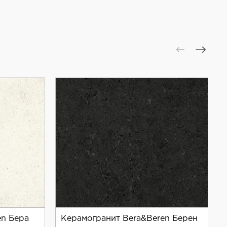
en Бера
Керамогранит Bera&Beren Берен