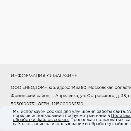
ИНФОРМАЦИЯ О МАГАЗИНЕ
ООО «НЕОДОМ», юр. адрес: 143360, Московская область
Фоминский район, г. Апрелевка, ул. Островского, д. 38, п
5030100731, ОГРН: 1215000062310
Мы используем cookies для улучшения работы сайта. У
порядок использования предусмотрен нами в
Политик
Звоните нам:
+7 (800) 505-97-97
обработки файлов cookies
Продолжая пользоваться са
даёте согласие на использование и обработку файлов c
E-mail:
market@neodom.ru