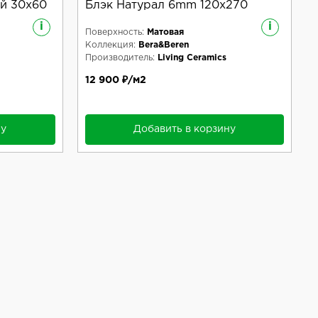
й 30x60
Блэк Натурал 6mm 120x270
i
i
Поверхность:
Матовая
Коллекция:
Bera&Beren
Производитель:
Living Ceramics
12 900 ₽/м2
ну
Добавить в корзину