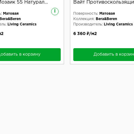
озаик 55 Натурал
Вайт Противоскользящи
i
:
Матовая
Поверхность:
Матовая
Bera&Beren
Коллекция:
Bera&Beren
ль:
Living Ceramics
Производитель:
Living Ceramics
м2
6 360 ₽/м2
обавить в корзину
Добавить в корзи