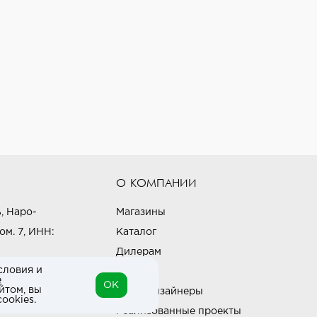
О КОМПАНИИ
, Наро-
Магазины
ом. 7, ИНН:
Каталог
Дилерам
словия и
Блог
е
OK
йтом, вы
Наши дизайнеры
ookies.
Реализованные проекты