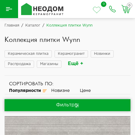
0
0
Назад
Главная
/
Каталог
/
Коллекция плитки Wynn
Вся плитка
Коллекция плитки Wynn
Керамическая плитка
Керамическая плитка
Керамогранит
Новинки
Ещё +
Распродажа
Магазины
Керамогранит
СОРТИРОВАТЬ ПО:
Популярности
Новизне
Цене
Фильтр