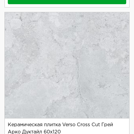
Керамическая плитка Verso Cross Cut Грей
Арко Дуктайл 60x120