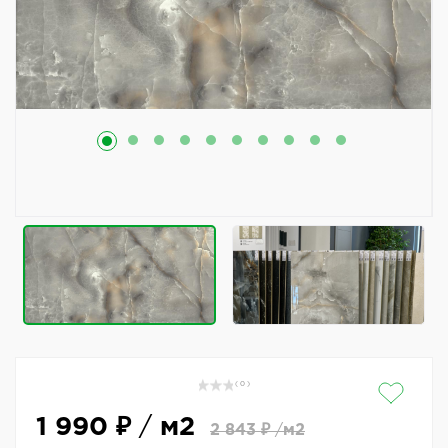
( 0 )
1 990 ₽
/
м2
2 843 ₽
/
м2