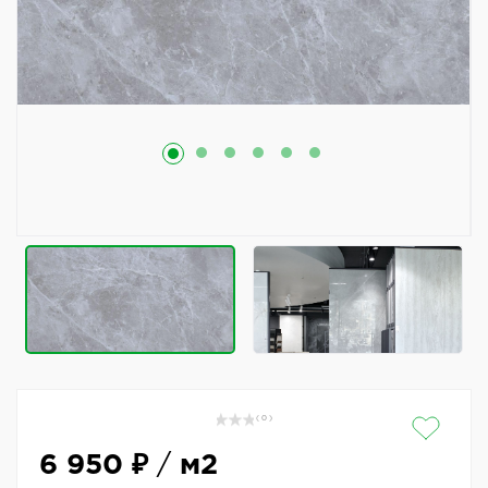
( 0 )
6 950 ₽
/
м2