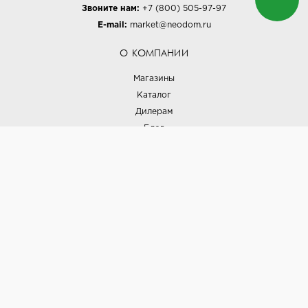
Звоните нам:
+7 (800) 505-97-97
E-mail:
market@neodom.ru
О КОМПАНИИ
Магазины
Каталог
Дилерам
Блог
Наши дизайнеры
Реализованные проекты
Партнёрская программа
Контакты
Подписка на новости
Политика конфиденциальности
Выставки
НАШИ ТОВАРЫ
Вся плитка