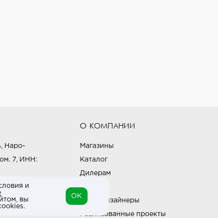
О КОМПАНИИ
, Наро-
Магазины
ом. 7, ИНН:
Каталог
Дилерам
словия и
Блог
е
OK
йтом, вы
Наши дизайнеры
ookies.
Реализованные проекты