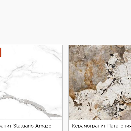
производится в Индии и соответствует высоким станда
т его идеальным для использования в помещениях с выс
т интерьеру роскошный и современный вид. Этот матер
тильных и функциональных пространств.
ля отделки, керамогранит Neodom Titanium Amadeus Pol
анит Statuario Amaze
Керамогранит Патагони