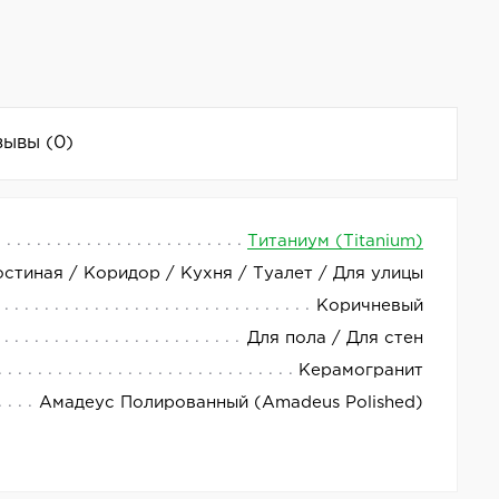
зывы
(0)
Титаниум (Titanium)
остиная / Коридор / Кухня / Туалет / Для улицы
тличным выбором для отделки интерьера и
Коричневый
 прочности.
Для пола / Для стен
Керамогранит
Амадеус Полированный (Amadeus Polished)