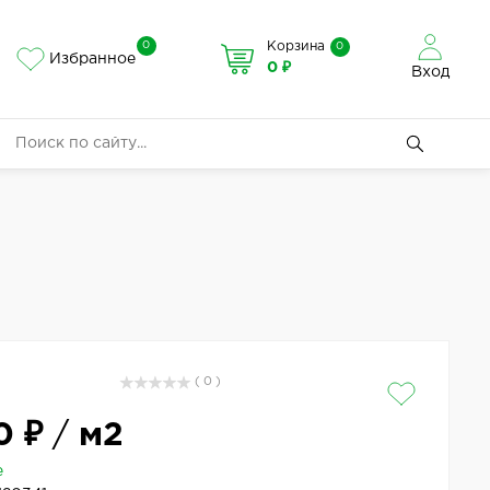
0
Корзина
0
Избранное
0 ₽
Вход
( 0 )
0 ₽
/
м2
е