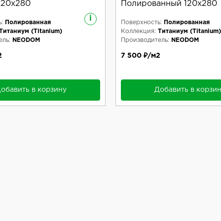
 120x280
Полированный 120x280
i
:
Полированная
Поверхность:
Полированная
Титаниум (Titanium)
Коллекция:
Титаниум (Titanium)
ль:
NEODOM
Производитель:
NEODOM
2
7 500 ₽/м2
обавить в корзину
Добавить в корзи