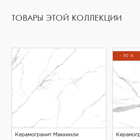
Керамогранит Neodom Titanium Amadeus Polished 
прочностью и устойчивостью к износу, что делае
ТОВАРЫ ЭТОЙ КОЛЛЕКЦИИ
Полированная поверхность керамогранита придаё
решения и может использоваться для создания с
Если вы ищете надёжный и эстетичный материал д
- 30 %
Керамогранит Маккинли
Керамогр