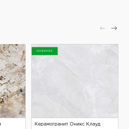
ртам качества. Материал обладает высокой
окой проходимостью.
иал легко вписывается в различные дизайнерские
ished — отличный выбор.
НОВИНКА
я
Керамогранит Оникс Клауд