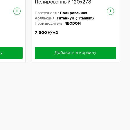
Полированный 120x278
i
i
Поверхность:
Полированная
Коллекция:
Титаниум (Titanium)
Производитель:
NEODOM
7 500 ₽/м2
ну
Добавить в корзину