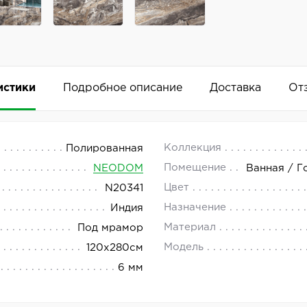
истики
Подробное описание
Доставка
От
 120x280
 18.00.
Коллекция
Полированная
Помещение
NEODOM
Ванная / Г
 — это высококачественный материал, который станет о
Цвет
N20341
Добавить комментарий
я Neodom представляет собой сочетание элегантности и
Назначение
Индия
Материал
Под мрамор
Модель
120x280см
6 мм