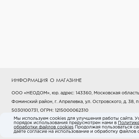
ИНФОРМАЦИЯ О МАГАЗИНЕ
ООО «НЕОДОМ», юр. адрес: 143360, Московская область
Фоминский район, г. Апрелевка, ул. Островского, д. 38, п
5030100731, ОГРН: 1215000062310
Мы используем cookies для улучшения работы сайта. У
порядок использования предусмотрен нами в
Политик
Звоните нам:
+7 (800) 505-97-97
обработки файлов cookies
Продолжая пользоваться са
даёте согласие на использование и обработку файлов c
E-mail:
market@neodom.ru