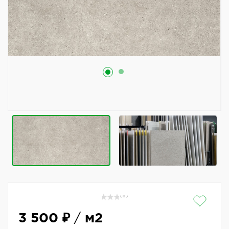
( 0 )
3 500 ₽
/
м2