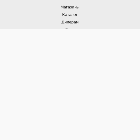
Магазины
Каталог
Дилерам
Блог
Наши дизайнеры
Реализованные проекты
Партнёрская программа
Контакты
Подписка на новости
Политика конфиденциальности
Выставки
НАШИ ТОВАРЫ
Вся плитка
Керамогранит
Керамическая плитка
Доставка и оплата
Гарантия и возврат