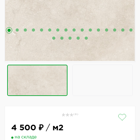
( 0 )
4 500 ₽
/
м2
на складе