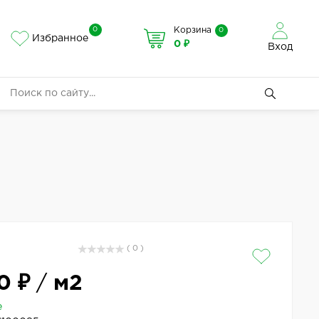
0
Корзина
0
Избранное
0 ₽
Вход
( 0 )
0 ₽
/
м2
е