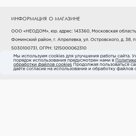
ИНФОРМАЦИЯ О МАГАЗИНЕ
ООО «НЕОДОМ», юр. адрес: 143360, Московская область
Фоминский район, г. Апрелевка, ул. Островского, д. 38, п
5030100731, ОГРН: 1215000062310
Мы используем cookies для улучшения работы сайта. У
порядок использования предусмотрен нами в
Политик
Звоните нам:
+7 (800) 505-97-97
обработки файлов cookies
Продолжая пользоваться са
даёте согласие на использование и обработку файлов c
E-mail:
market@neodom.ru