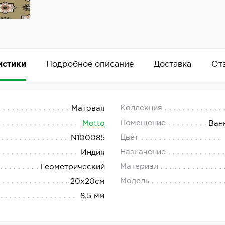
истики
Подробное описание
Доставка
От
0
 18.00.
Коллекция
Матовая
Помещение
Motto
Ван
авляет керамогранит с матовой поверхностью бежевого 
Цвет
N100085
Добавить комментарий
Назначение
Индия
Материал
Геометрический
Модель
20x20см
8.5 мм