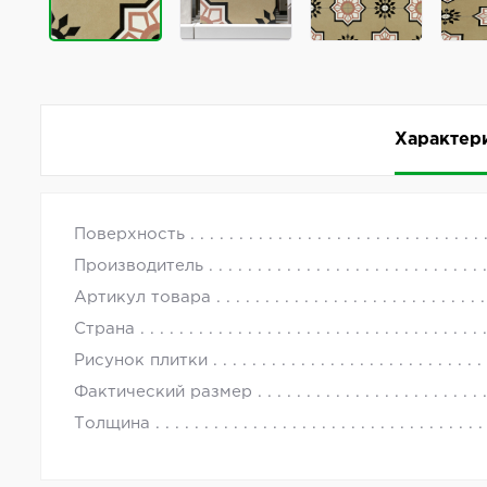
Характер
Керамогранит Motto Levels Pearl Decor 1018 20x2
с 09.00 до
Поверхность
Комментарии
Производитель
Коллекция Levels от производителя Motto предст
Артикул товара
производства — Индия.
Страна
Артикул товара: N100085.
Рисунок плитки
Фактический размер
Толщина