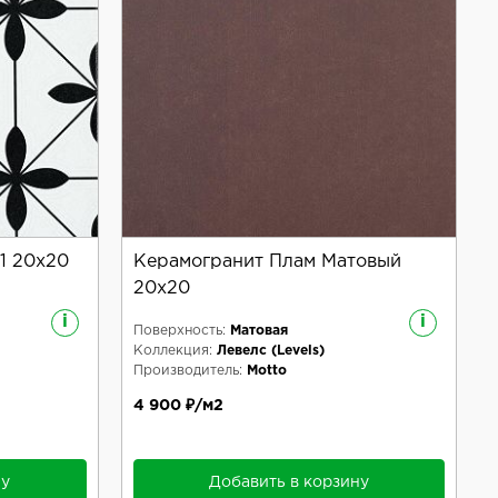
1 20x20
Керамогранит Плам Матовый
20x20
i
i
Поверхность:
Матовая
Коллекция:
Левелс (Levels)
Производитель:
Motto
4 900 ₽/м2
ну
Добавить в корзину