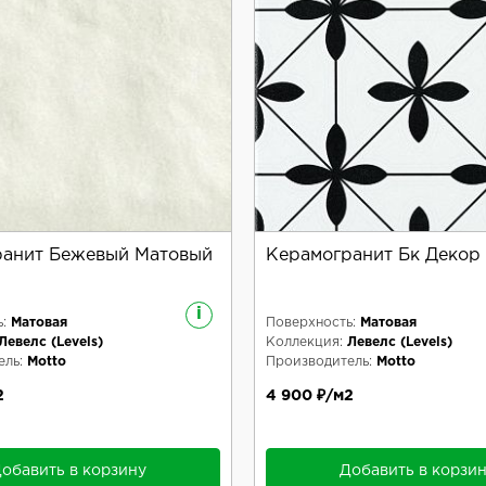
ранит Бежевый Матовый
Керамогранит Бк Декор 
i
:
Матовая
Поверхность:
Матовая
Левелс (Levels)
Коллекция:
Левелс (Levels)
ль:
Motto
Производитель:
Motto
2
4 900 ₽/м2
обавить в корзину
Добавить в корзи