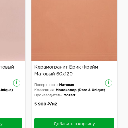
атовый
Керамогранит Брик Фрейм
Матовый 60x120
i
i
Поверхность:
Матовая
Unique)
Коллекция:
Моноколор (Rare & Unique)
Производитель:
Mozart
5 900 ₽/м2
ну
Добавить в корзину