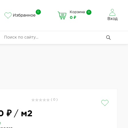
0
Корзина
0
Избранное
0 ₽
Вход
( 0 )
0 ₽
/
м2
е