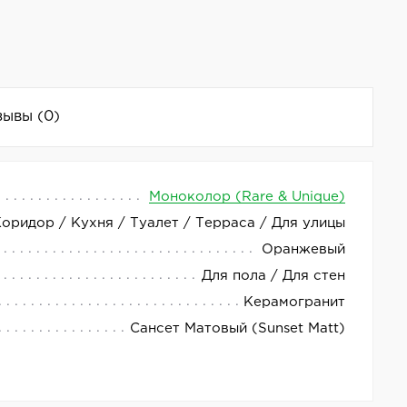
зывы
(0)
Моноколор (Rare & Unique)
Коридор / Кухня / Туалет / Терраса / Для улицы
ера и экстерьера. Коллекция Design Colors от
Оранжевый
и и инноваций.
Для пола / Для стен
риал идеально подходит для создания уютных и
Керамогранит
Сансет Матовый (Sunset Matt)
т первоначальный вид на протяжении многих лет,
ическим повреждениям, что делает его идеальным