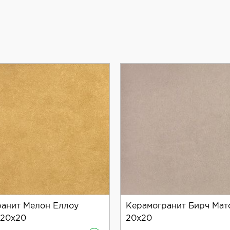
аружи помещений.
unset Matt, вы получаете не только качественный и дол
ерьера или экстерьера.
анит Мелон Еллоу
Керамогранит Бирч Мат
 20x20
20x20