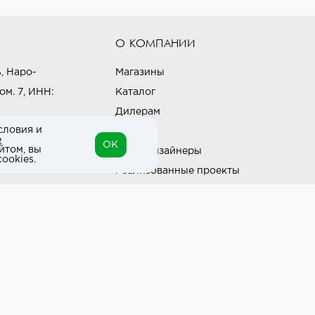
О КОМПАНИИ
, Наро-
Магазины
ом. 7, ИНН:
Каталог
Дилерам
словия и
Блог
е
OK
йтом, вы
Наши дизайнеры
ookies.
Реализованные проекты
Партнёрская программа
Контакты
Подписка на новости
Политика конфиденциальности
Выставки