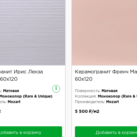
анит Ирис Ленза
Керамогранит Френч М
60x120
60x120
i
:
Матовая
Поверхность:
Матовая
Моноколор (Rare & Unique)
Коллекция:
Моноколор (Rare & 
ль:
Mozart
Производитель:
Mozart
2
5 500 ₽/м2
обавить в корзину
Добавить в корзи