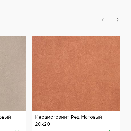
говечный материал, но и возможность создать
овый
Керамогранит Ред Матовый
20x20