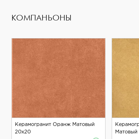
выбором для использования как внутри, так и сн
КОМПАНЬОНЫ
Приобретая керамогранит Neodom Design Colors S
уникальный и запоминающийся дизайн вашего инт
Керамогранит Оранж Матовый
Керамогр
20x20
Матовый