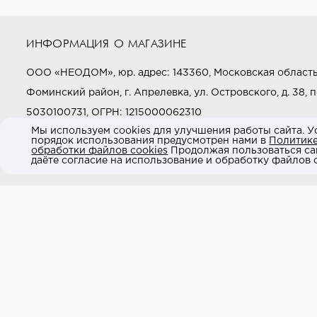
ИНФОРМАЦИЯ О МАГАЗИНЕ
ООО «НЕОДОМ», юр. адрес: 143360, Московская область
Фоминский район, г. Апрелевка, ул. Островского, д. 38, п
5030100731, ОГРН: 1215000062310
Мы используем cookies для улучшения работы сайта. У
порядок использования предусмотрен нами в
Политик
Звоните нам:
+7 (800) 505-97-97
обработки файлов cookies
Продолжая пользоваться са
даёте согласие на использование и обработку файлов c
E-mail:
market@neodom.ru