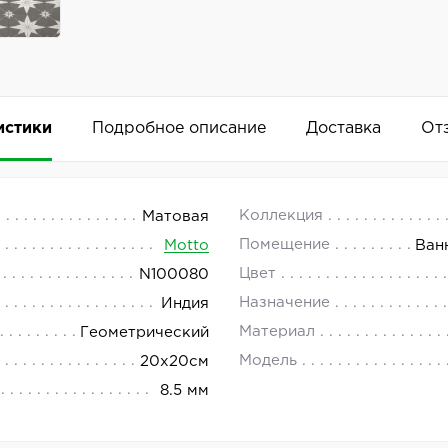
истики
Подробное описание
Доставка
От
0x20
 18.00.
Коллекция
Матовая
Помещение
Motto
Ван
это матовая плитка размером 20x20. Она относится к ко
Цвет
N100080
Добавить комментарий
Назначение
Индия
Материал
Геометрический
Модель
20x20см
8.5 мм