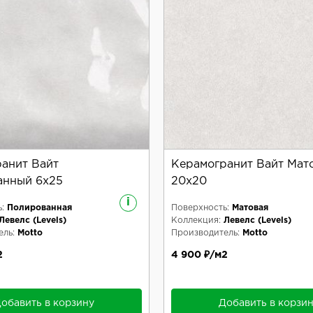
анит Вайт
Керамогранит Вайт Мат
анный 6x25
20x20
i
:
Полированная
Поверхность:
Матовая
Левелс (Levels)
Коллекция:
Левелс (Levels)
ль:
Motto
Производитель:
Motto
2
4 900 ₽/м2
обавить в корзину
Добавить в корзи