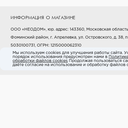
ИНФОРМАЦИЯ О МАГАЗИНЕ
ООО «НЕОДОМ», юр. адрес: 143360, Московская область
Фоминский район, г. Апрелевка, ул. Островского, д. 38, п
5030100731, ОГРН: 1215000062310
Мы используем cookies для улучшения работы сайта. У
порядок использования предусмотрен нами в
Политик
Звоните нам:
+7 (800) 505-97-97
обработки файлов cookies
Продолжая пользоваться са
даёте согласие на использование и обработку файлов c
E-mail:
market@neodom.ru