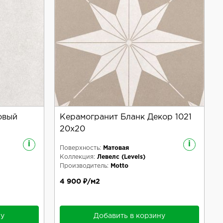
овый
Керамогранит Бланк Декор 1021
20x20
i
i
Поверхность:
Матовая
Коллекция:
Левелс (Levels)
Производитель:
Motto
4 900 ₽/м2
ну
Добавить в корзину