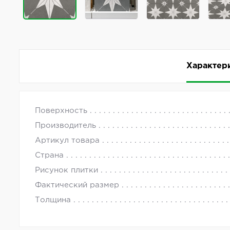
Характер
Керамогранит Motto Levels Dimgrey Decor 1022 2
с 09.00 до
Поверхность
Комментарии
Производитель
Керамогранит Motto Levels Dimgrey Decor 1022 — 
Артикул товара
производства — Индия.
Страна
Рисунок плитки
Фактический размер
Толщина