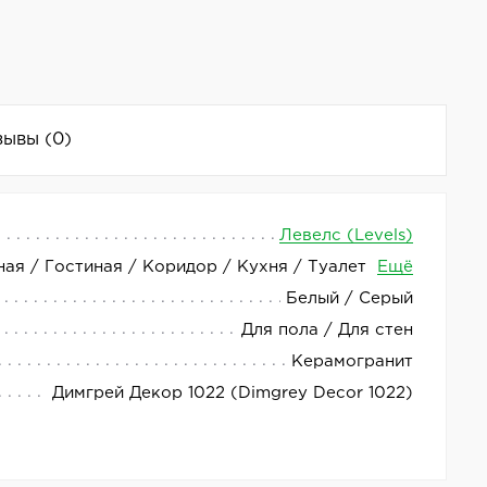
зывы
(0)
Левелс (Levels)
ная / Гостиная / Коридор / Кухня / Туалет
Ещё
ллекции Levels от производителя Motto. Страна
Белый / Серый
Для пола / Для стен
Керамогранит
Димгрей Декор 1022 (Dimgrey Decor 1022)