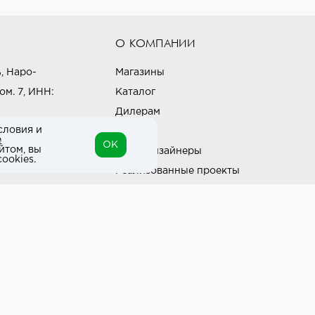
О КОМПАНИИ
, Наро-
Магазины
ом. 7, ИНН:
Каталог
Дилерам
словия и
Блог
е
OK
йтом, вы
Наши дизайнеры
ookies.
Реализованные проекты
Партнёрская программа
Контакты
Подписка на новости
Политика конфиденциальности
Выставки