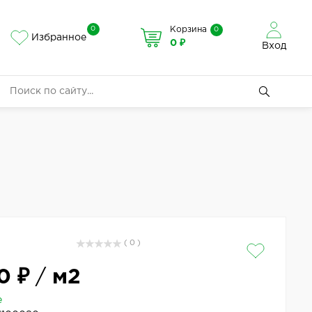
0
Корзина
0
Избранное
0 ₽
Вход
( 0 )
0 ₽
/
м2
е