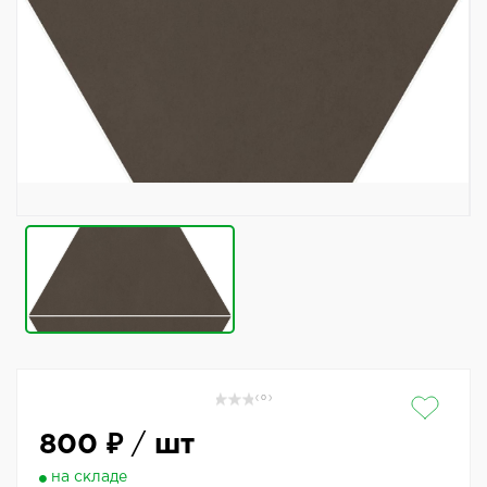
( 0 )
800 ₽
/
шт
на складе