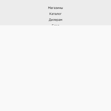
Магазины
Каталог
Дилерам
Блог
Наши дизайнеры
Реализованные проекты
Партнёрская программа
Контакты
Подписка на новости
Политика конфиденциальности
Выставки
НАШИ ТОВАРЫ
Вся плитка
Керамогранит
Керамическая плитка
Доставка и оплата
Гарантия и возврат