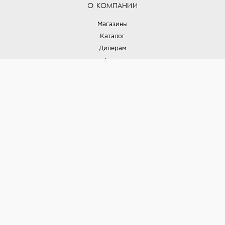
О КОМПАНИИ
Магазины
Каталог
Дилерам
Блог
Наши дизайнеры
Реализованные проекты
Партнёрская программа
Контакты
Подписка на новости
Политика конфиденциальности
Выставки
НАШИ ТОВАРЫ
Вся плитка
Керамогранит
Керамическая плитка
Доставка и оплата