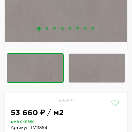
( 0 )
53 660 ₽
/
м2
на складе
Артикул:
LV11854